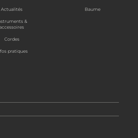
Actualités
Baume
nstruments &
accessoires
Cordes
nfos pratiques