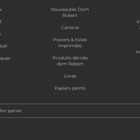
x
Nouveautés Dom
Robert
t
I
Carterie
s
Posters & toiles
imprimées
Noël
I
Produits dérivés
âques
dom Robert
Livres
Papiers peints
on panier