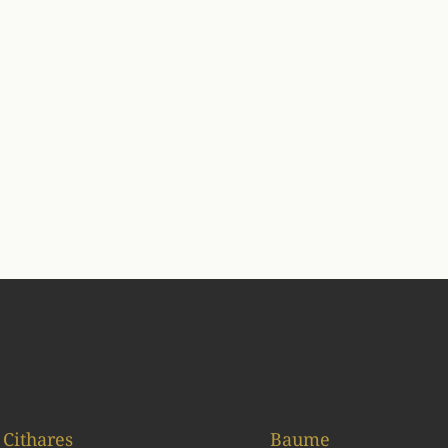
Cithares
Baume