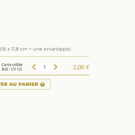
(16 x 11,8 cm + une enveloppe)
Carte collée
2,00 €
Réf : CV G5
TER
AU PANIER