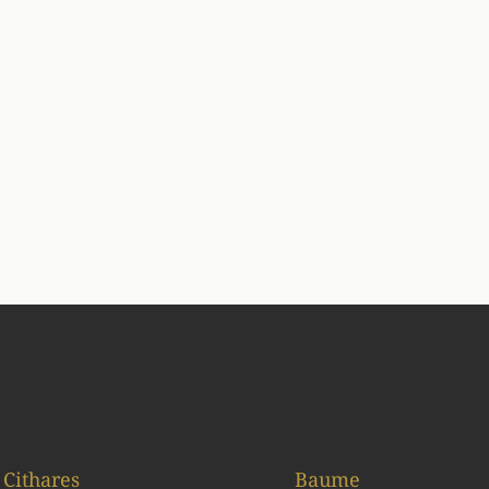
Cithares
Baume