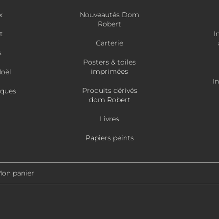
x
Nouveautés Dom
Robert
t
I
Carterie
s
Posters & toiles
imprimées
Noël
I
Produits dérivés
âques
dom Robert
Livres
Papiers peints
on panier