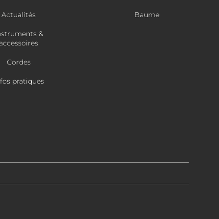
Actualités
Baume
nstruments &
accessoires
Cordes
nfos pratiques