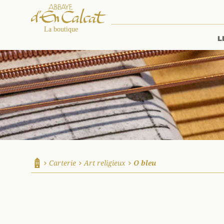
L
La boutique d'en Calcat
Carterie
Art religieux
O bleu
Accueil