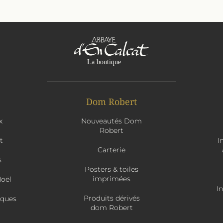
Dom Robert
x
Nouveautés Dom
Robert
t
I
Carterie
s
Posters & toiles
imprimées
Noël
I
Produits dérivés
âques
dom Robert