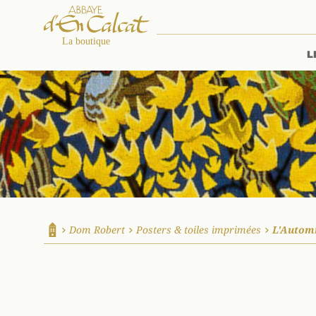
L
La boutique d'en Calcat
Dom Robert
Posters & toiles imprimées
L'Autom
Accueil