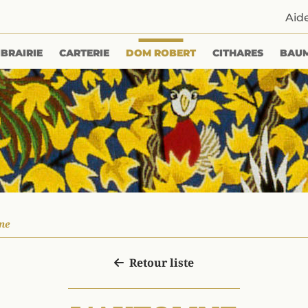
Aid
IBRAIRIE
CARTERIE
DOM ROBERT
CITHARES
BAU
ne
Retour liste