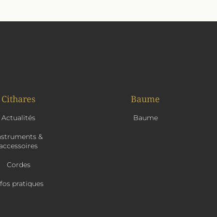
Cithares
Baume
Actualités
Baume
nstruments &
accessoires
Cordes
nfos pratiques