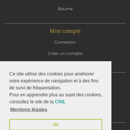
Baume
Mon compte
Connexion
Créer un compte
Mon panier
Ce site utilise des cookies pour améliorer
Abbaye Saint-Benoît d'En Calcat
votre expérience de navigation et à des fins
1 avenue d'En Calcat
de suivi de fréquentation.
81110 DOURGNE
Pour en apprendre plus au sujet des cookies,
05 63 50 32 37
consultez le site de la
CNIL
Mentions légales
Le site de l'Abbaye d'En Calcat
Ok
C.G.V.
Mentions légales