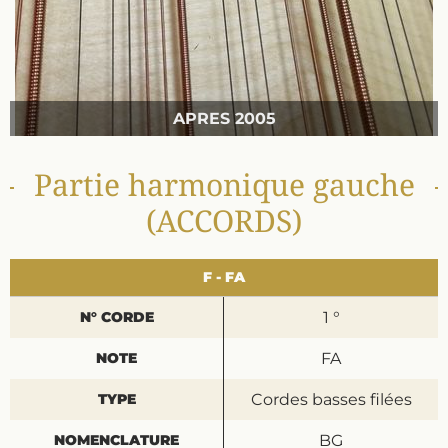
APRES 2005
Partie harmonique gauche
(ACCORDS)
F - FA
1 °
FA
Cordes basses filées
BG