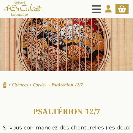
MENU
MON COMPT
PANIE
La boutique d'en Calcat
Cithares
Cordes
Psaltérion 12/7
Accueil
PSALTÉRION 12/7
Si vous commandez des chanterelles (les deux