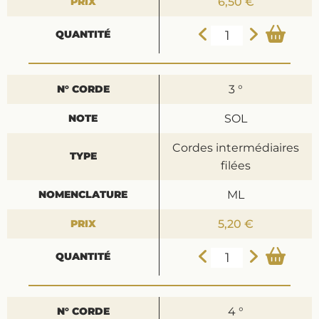
6,50 €
3 °
SOL
Cordes intermédiaires
filées
ML
5,20 €
4 °