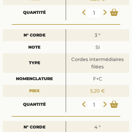
3 °
SI
Cordes intermédiaires
filées
F+C
5,20 €
4 °