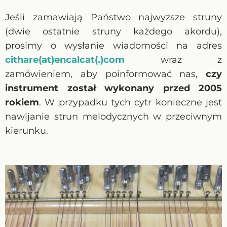
Jeśli zamawiają Państwo najwyższe struny
(dwie ostatnie struny każdego akordu),
prosimy o wysłanie wiadomości na adres
cithare(at)encalcat(.)com
wraz z
zamówieniem, aby poinformować nas,
czy
instrument został wykonany przed 2005
rokiem
. W przypadku tych cytr konieczne jest
nawijanie strun melodycznych w przeciwnym
kierunku.