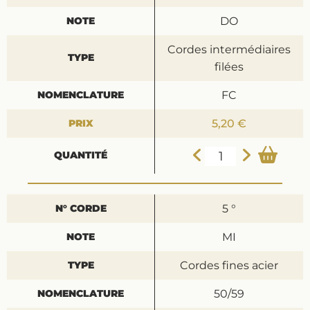
DO
Cordes intermédiaires
filées
FC
5,20 €
5 °
MI
Cordes fines acier
50/59