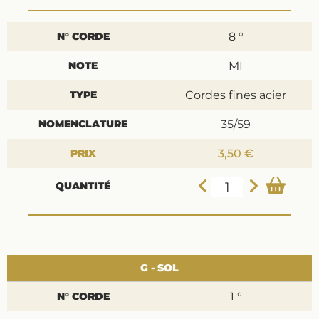
8 °
MI
Cordes fines acier
35/59
3,50 €
G - SOL
1 °