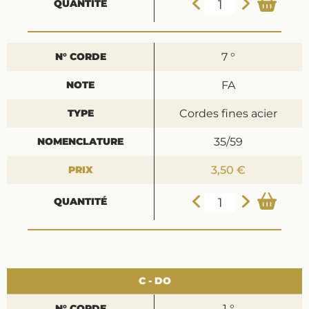
7 °
FA
Cordes fines acier
35/59
3,50 €
C - DO
1 °