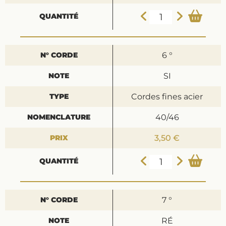
6 °
SI
Cordes fines acier
40/46
3,50 €
7 °
RÉ