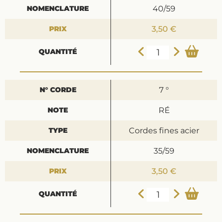
40/59
3,50 €
7 °
RÉ
Cordes fines acier
35/59
3,50 €